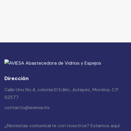
Dirección
Calle Uno No.4, colonia El Edén, Jiutepec, Morelos, C.P.
62577
contacto@aviesa.mx
¿Necesitas comunicarte con nosotros? Estamos aquí