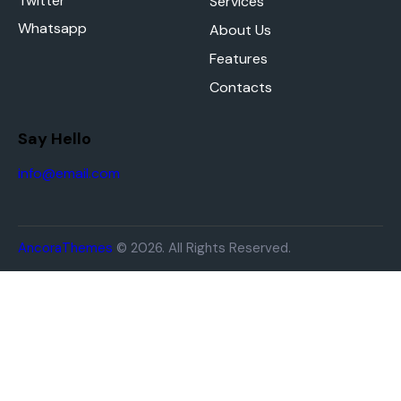
Twitter
Services
Whatsapp
About Us
Features
Contacts
Say Hello
info@email.com
AncoraThemes
© 2026. All Rights Reserved.