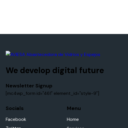
We develop digital future
Newsletter Signup
[mc4wp_form id="461" element_id="style-9"]
Socials
Menu
Facebook
Home